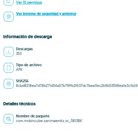
Ver 10 permisos
Ver informe de seguridad y antivirus
Información de descarga
Descargas
353
Tipo de archivo
APK
SHA256
8cbd8218ea7d78b271d54a07b79ffb2f637dc7bea1fec2b9b53598ea1e3c1b24
Detalles técnicos
Nombre de paquete
com.mobincube.zanimaemkz.sc_5B13BK