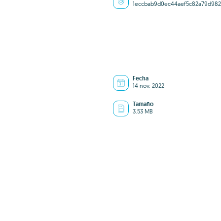
1eccbab9d0ec44aef5c82a79d982
Fecha
14 nov. 2022
Tamaño
3.53 MB