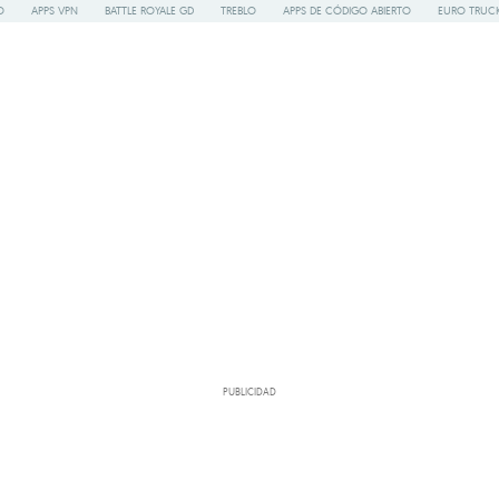
O
APPS VPN
BATTLE ROYALE GD
TREBLO
APPS DE CÓDIGO ABIERTO
EURO TRUCK
PUBLICIDAD