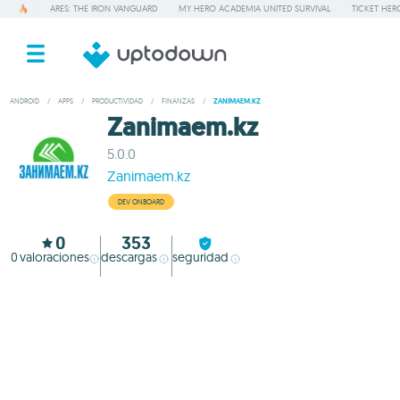
ARES: THE IRON VANGUARD
MY HERO ACADEMIA UNITED SURVIVAL
TICKET HER
ANDROID
/
APPS
/
PRODUCTIVIDAD
/
FINANZAS
/
ZANIMAEM.KZ
Zanimaem.kz
5.0.0
Zanimaem.kz
DEV ONBOARD
0
353
0
valoraciones
descargas
seguridad