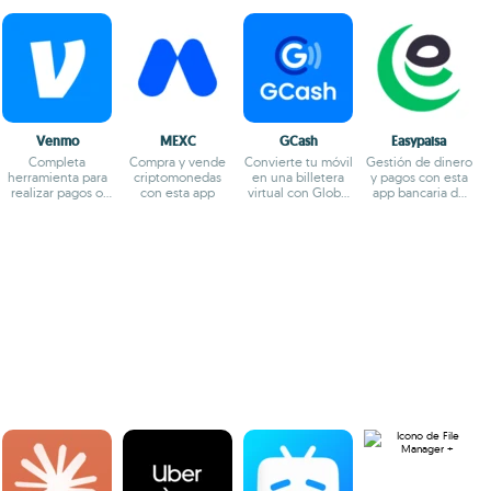
Venmo
MEXC
GCash
Easypaisa
Completa
Compra y vende
Convierte tu móvil
Gestión de dinero
herramienta para
criptomonedas
en una billetera
y pagos con esta
realizar pagos o
con esta app
virtual con Globe
app bancaria de
cobros online
Telecom
Pakistán