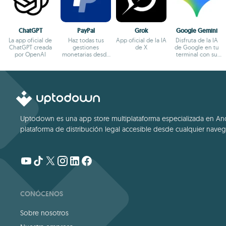
ChatGPT
PayPal
Grok
Google Gemini
La app oficial de
Haz todas tus
App oficial de la IA
Disfruta de la IA
ChatGPT creada
gestiones
de X
de Google en tu
por OpenAI
monetarias desde
terminal con su
el terminal
app oficial
Android
Uptodown es una app store multiplataforma especializada en Andro
plataforma de distribución legal accesible desde cualquier navega
CONÓCENOS
Sobre nosotros