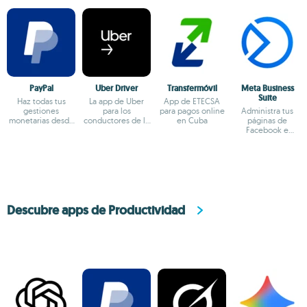
PayPal
Uber Driver
Transfermóvil
Meta Business
Suite
Haz todas tus
La app de Uber
App de ETECSA
gestiones
para los
para pagos online
Administra tus
monetarias desde
conductores de la
en Cuba
páginas de
el terminal
plataforma
Facebook e
Android
Instagram en
Android
Descubre apps de Productividad