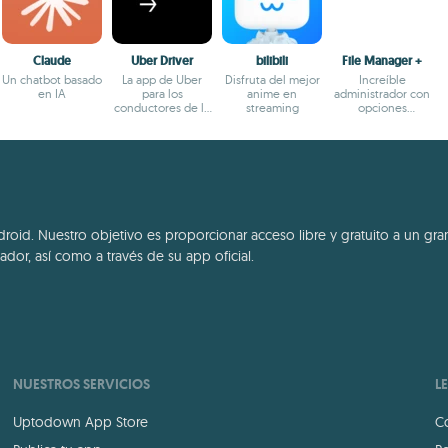
Claude
Uber Driver
bilibili
File Manager +
Un chatbot basado
La app de Uber
Disfruta del mejor
Increíble
en IA
para los
anime en
administrador con
conductores de la
streaming
opciones
plataforma
numerosas e
interfaz completa
id. Nuestro objetivo es proporcionar acceso libre y gratuito a un gran
dor, así como a través de su app oficial.
NUESTROS SERVICIOS
L
Uptodown App Store
Co